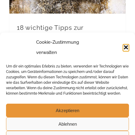
18 wichtige Tipps zur
Schimmelbekämpfung
Cookie-Zustimmung
18 nützliche Tipps direkt vom Fachmann, die
verwalten
Ihnen dabei helfen Schimmel zu vermeiden
Um dir ein optimales Erlebnis zu bieten, verwenden wir Technologien wie
oder los zu werden! Schimmelpilzwachstum im
Cookies, um Geräteinformationen zu speichern und/oder darauf
zuzugreifen. Wenn du diesen Technologien zustimmst, können wir Daten
Innenraum stellt ein hygienisches Problem dar
wie das Surfverhalten oder eindeutige IDs auf dieser Website
verarbeiten. Wenn du deine Zustimmung nicht erteilst oder zurückziehst,
und sollte aus Vorsorgegründen
können bestimmte Merkmale und Funktionen beeinträchtigt werden.
Akzeptieren
Ablehnen