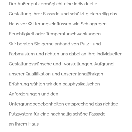
Der
Außenputz ermöglicht
eine individuelle
Gestaltung
Ihrer Fassade
und schü
tz
t gleichzeitig
das
Haus
vor Witterungseinflüssen
wie Schlagregen,
Feuchtigkeit oder Temperaturschwankungen
.
Wir
beraten Sie
gern
e
anhand von Putz
– und
Farb
mustern
und
richten uns dabei an
Ihre
individuellen
Gestaltungswü
nsche und
-v
orstellungen
.
Aufgrund
unserer Qualifikation und unserer langjährigen
Erfahrung
wählen
wir
den bauphysikalischen
Anforderungen
und den
Untergrundbegebenheiten
entsprechend
das richtige
Putzsystem für
eine nachhaltig schöne Fassade
an
Ihr
em
Haus.