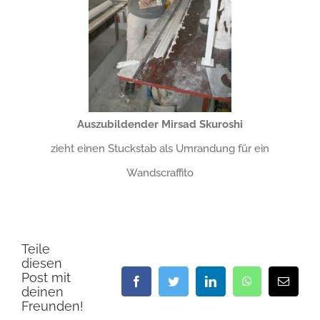
Auszubildender Mirsad Skuroshi
zieht einen Stuckstab als Umrandung für ein
Wandscraffito
Teile
diesen
Post mit
Facebook
Twitter
LinkedIn
WhatsApp
E-
deinen
Mail
Freunden!