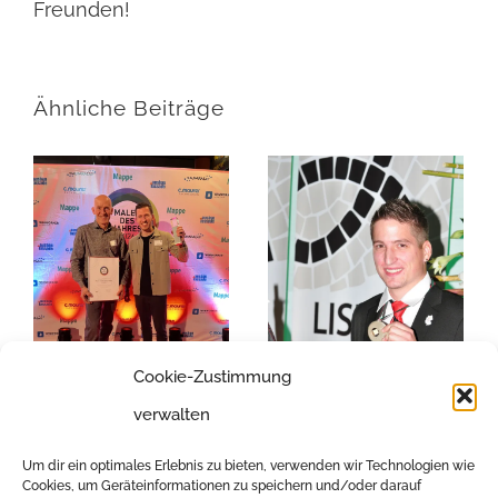
Freunden!
Ähnliche Beiträge
Cookie-Zustimmung
verwalten
Maler des Jahres
Um dir ein optimales Erlebnis zu bieten, verwenden wir Technologien wie
2026
20-jähriges
Cookies, um Geräteinformationen zu speichern und/oder darauf