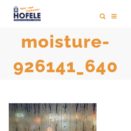
Zum
Inhalt
springen
moisture-
926141_640