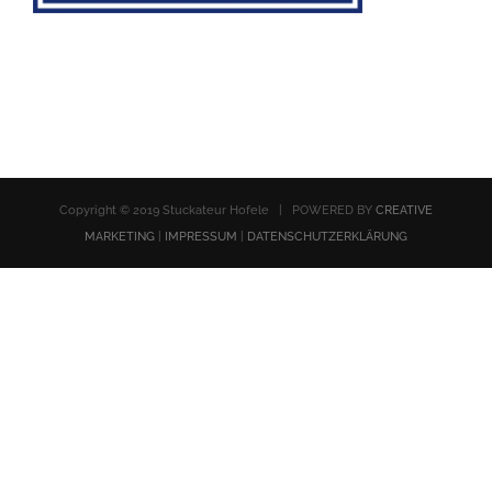
Copyright © 2019 Stuckateur Hofele | POWERED BY
CREATIVE
MARKETING
|
IMPRESSUM
|
DATENSCHUTZERKLÄRUNG