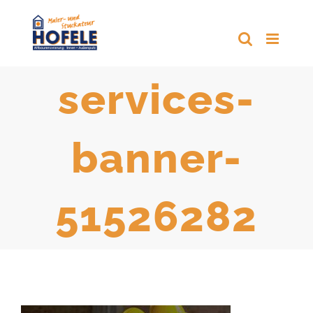
Zum
Inhalt
springen
services-
banner-
51526282