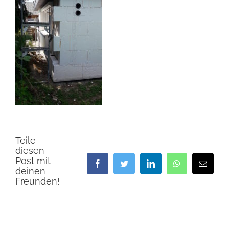
Teile
diesen
Post mit
Facebook
Twitter
LinkedIn
WhatsApp
E-
deinen
Mail
Freunden!