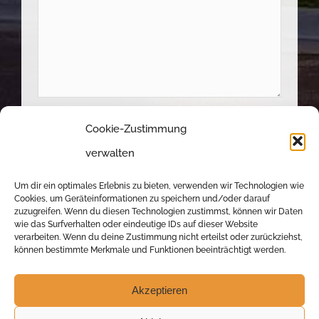
Ich habe die
Datenschutzerklärung
zur
Cookie-Zustimmung
Kenntnis genommen und stimme zu, dass
verwalten
meine Angaben zur Kontaktaufnahme und für
Um dir ein optimales Erlebnis zu bieten, verwenden wir Technologien wie
Rückfragen dauerhaft gespeichert werden.
Cookies, um Geräteinformationen zu speichern und/oder darauf
zuzugreifen. Wenn du diesen Technologien zustimmst, können wir Daten
wie das Surfverhalten oder eindeutige IDs auf dieser Website
verarbeiten. Wenn du deine Zustimmung nicht erteilst oder zurückziehst,
können bestimmte Merkmale und Funktionen beeinträchtigt werden.
Akzeptieren