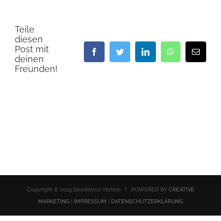
Teile
diesen
Post mit
Facebook
Twitter
LinkedIn
WhatsApp
E-
deinen
Mail
Freunden!
Copyright © 2019 Stuckateur Hofele | POWERED BY
CREATIVE
MARKETING
|
IMPRESSUM
|
DATENSCHUTZERKLÄRUNG