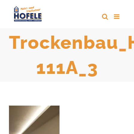
Zum
Inhalt
springen
Trockenbau_
111A_3