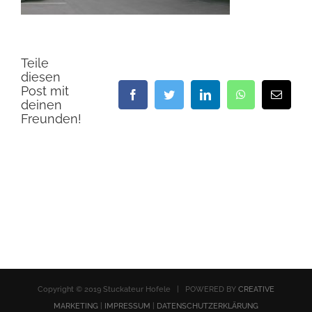
Teile
diesen
Post mit
Facebook
Twitter
LinkedIn
WhatsApp
E-
deinen
Mail
Freunden!
Copyright © 2019 Stuckateur Hofele | POWERED BY
CREATIVE
MARKETING
|
IMPRESSUM
|
DATENSCHUTZERKLÄRUNG