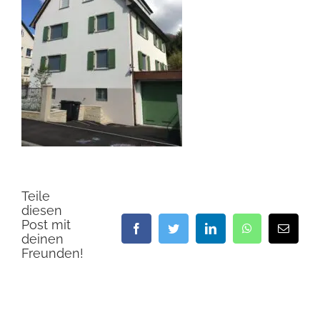
Teile
diesen
Post mit
Facebook
Twitter
LinkedIn
WhatsApp
E-
deinen
Mail
Freunden!