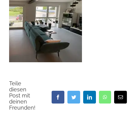
Teile
diesen
Post mit
Facebook
Twitter
LinkedIn
WhatsApp
E-
deinen
Mail
Freunden!