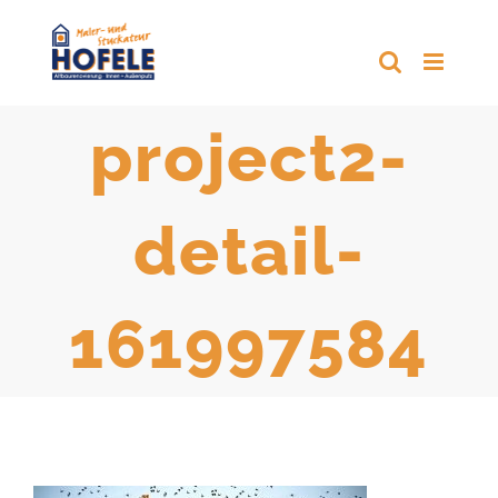
Zum
Inhalt
springen
project2-
detail-
161997584