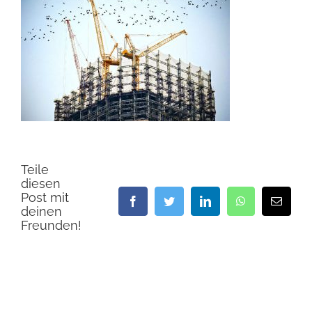
Teile
diesen
Post mit
Facebook
Twitter
LinkedIn
WhatsApp
E-
deinen
Mail
Freunden!