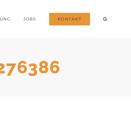
KONTAKT
DUNG
JOBS
4276386