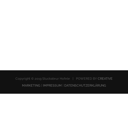
Copyright © 2019 Stuckateur Hofele | POWERED BY
CREATIVE
MARKETING
|
IMPRESSUM
|
DATENSCHUTZERKLÄRUNG