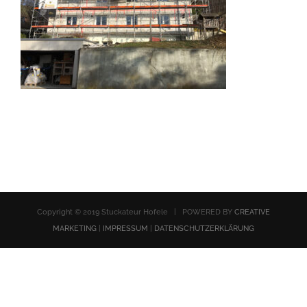
Copyright © 2019 Stuckateur Hofele | POWERED BY
CREATIVE
MARKETING
|
IMPRESSUM
|
DATENSCHUTZERKLÄRUNG