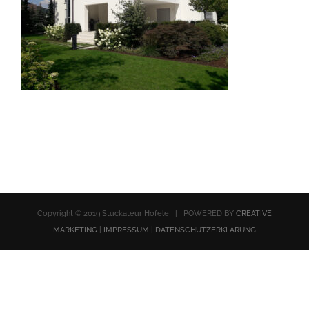
Copyright © 2019 Stuckateur Hofele | POWERED BY
CREATIVE
MARKETING
|
IMPRESSUM
|
DATENSCHUTZERKLÄRUNG