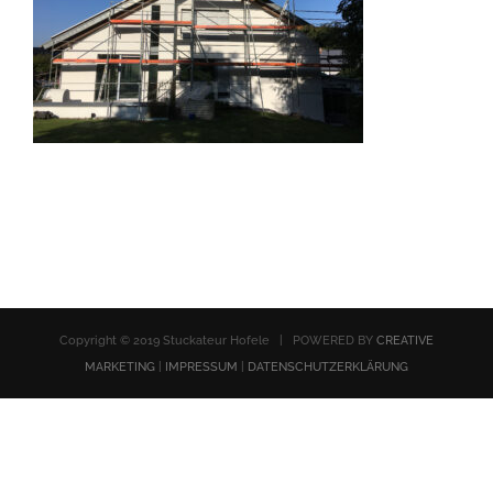
Copyright © 2019 Stuckateur Hofele | POWERED BY
CREATIVE
MARKETING
|
IMPRESSUM
|
DATENSCHUTZERKLÄRUNG