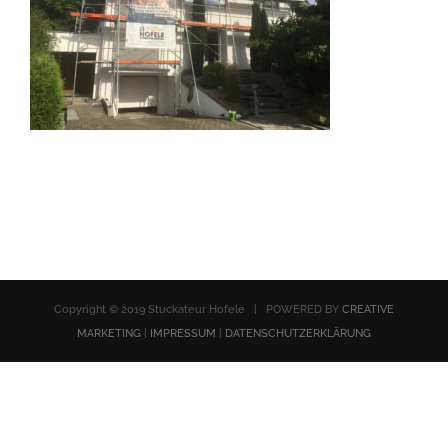
Copyright © 2019 Stuckateur Hofele | POWERED BY
CREATIVE
MARKETING
|
IMPRESSUM
|
DATENSCHUTZERKLÄRUNG