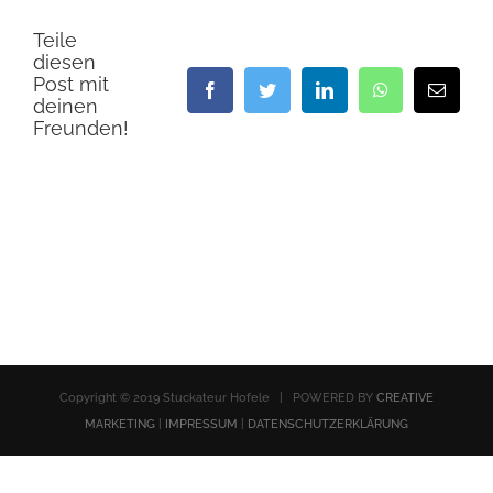
Teile
diesen
Post mit
Facebook
Twitter
LinkedIn
WhatsApp
E-
deinen
Mail
Freunden!
Copyright © 2019 Stuckateur Hofele | POWERED BY
CREATIVE
MARKETING
|
IMPRESSUM
|
DATENSCHUTZERKLÄRUNG