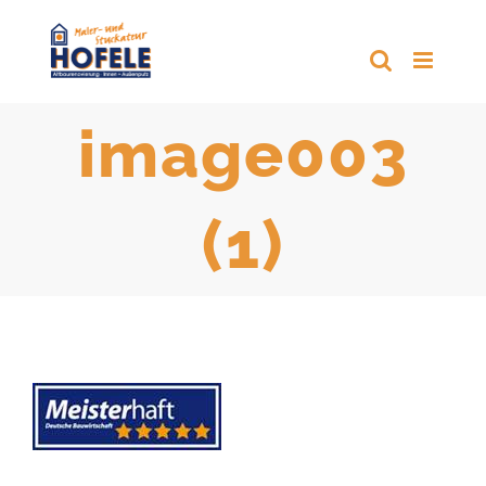
Zum
Inhalt
springen
image003
(1)