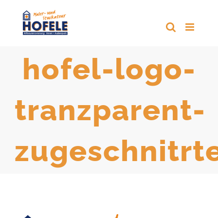
Zum
Inhalt
springen
hofel-logo-
tranzparent-
zugeschnitrt