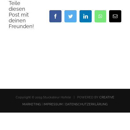
Teile
diesen
Post mit
Facebook
Twitter
LinkedIn
WhatsApp
E-
deinen
Mail
Freunden!
Copyright © 2019 Stuckateur Hofele | POWERED BY
CREATIVE
MARKETING
|
IMPRESSUM
|
DATENSCHUTZERKLÄRUNG