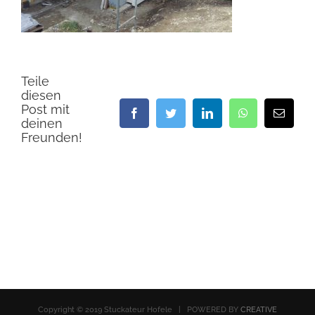
Teile
diesen
Post mit
Facebook
Twitter
LinkedIn
WhatsApp
E-
deinen
Mail
Freunden!
Copyright © 2019 Stuckateur Hofele | POWERED BY
CREATIVE