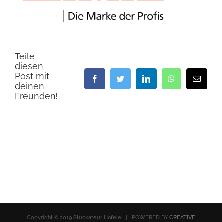
Teile
diesen
Post mit
Facebook
Twitter
LinkedIn
WhatsApp
E-
deinen
Mail
Freunden!
Copyright © 2019 Stuckateur Hofele | POWERED BY
CREATIVE