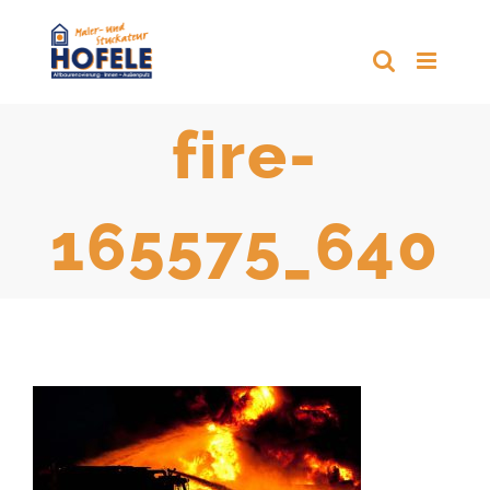
Zum
Inhalt
springen
fire-
165575_640