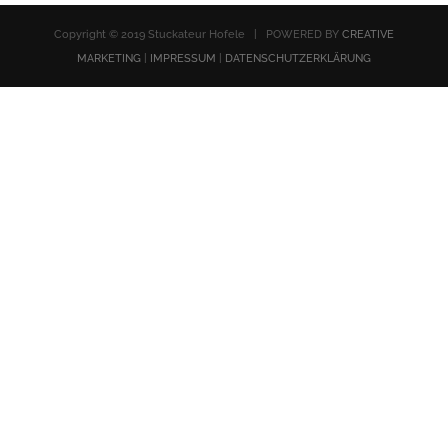
Copyright © 2019 Stuckateur Hofele | POWERED BY
CREATIVE
MARKETING
|
IMPRESSUM
|
DATENSCHUTZERKLÄRUNG