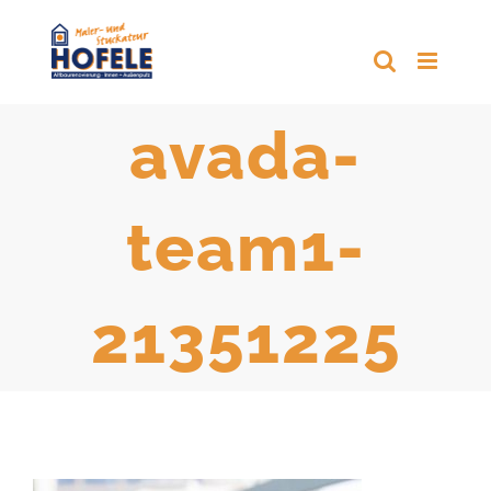
Zum
Inhalt
springen
avada-
team1-
21351225