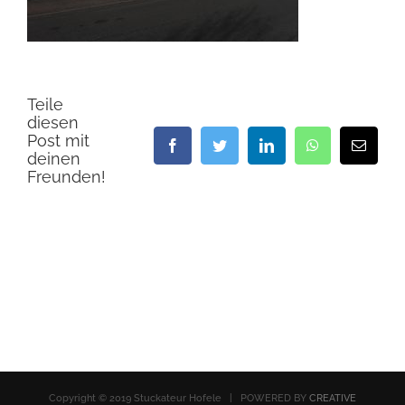
Teile
diesen
Post mit
Facebook
Twitter
LinkedIn
WhatsApp
E-
deinen
Mail
Freunden!
Copyright © 2019 Stuckateur Hofele | POWERED BY
CREATIVE