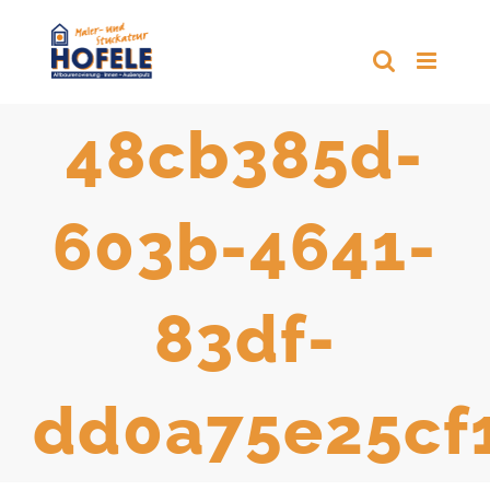
Zum
Inhalt
springen
48cb385d-
603b-4641-
83df-
dd0a75e25cf