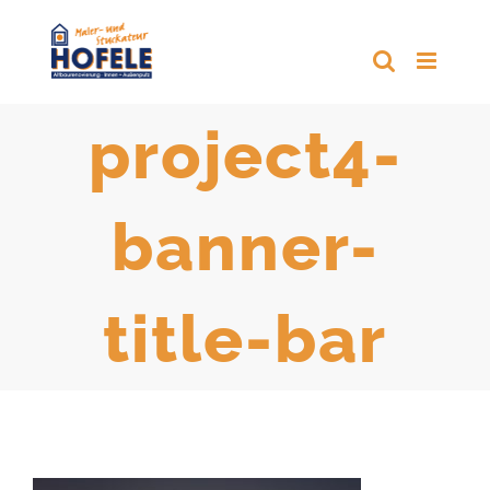
Zum
Inhalt
springen
project4-
banner-
title-bar