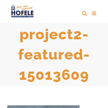
Zum
Inhalt
springen
project2-
featured-
15013609