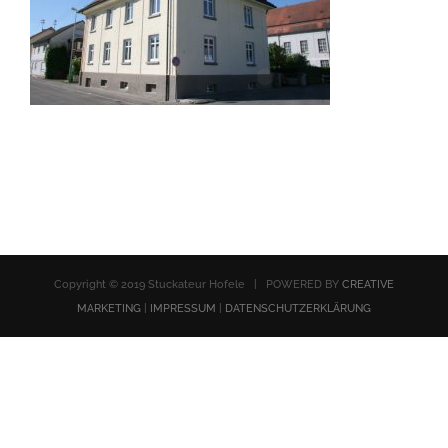
Copyright © 2019 Stuckateur Hofele | POWERED BY
CREATIVE
MARKETING
|
IMPRESSUM
|
DATENSCHUTZERKLÄRUNG